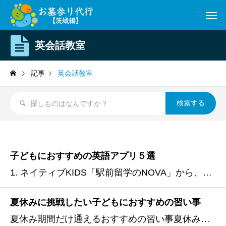
英会話教室
記事
英会話教室
子どもにおすすめの英語アプリ５選
1. ネイティブKIDS「駅前留学のNOVA」から、幼児～中学生まで学べる英語学習アプリが登場しました！ネイティブKIDSは、これからのお子様が求められる「使える英語」を身につけることができる、総合英語学習アプリです。ネイティブのこどもが英語を身につけるように、楽しみながら自然に
夏休みに挑戦したい子どもにおすすめの習い事
夏休み期間だけ通えるおすすめの習い事夏休み期間におすすめの習い事を7つご紹介します。夏期講座や短期コースなどを実施しているところも多いため、夏休み中だけ通いたい方も始めやすいですよ。水泳水泳は、短期教室を行うスイミングスクールが豊富にあり、夏休み期間に始めやすい習い事