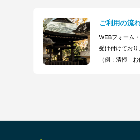
香・合掌まで、
めて対応いたし
ご利用の流
体調が優れなく
WEBフォーム
気持ちを大切に
受け付けており
（例：清掃＋お
ご希望日などを