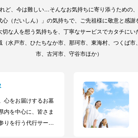
れど、今は難しい…そんなお気持ちに寄り添うための
代心（だいしん）」の気持ちで、ご先祖様に敬意と感謝
大切な人を想う気持ちを、丁寧なサービスでカタチにい
域（水戸市、ひたちなか市、那珂市、東海村、つくば市
市、古河市、守谷市ほか）
容
。心をお届けするお墓
県内を中心に、皆さま
参りを行う代行サービ
清掃から献花・お線